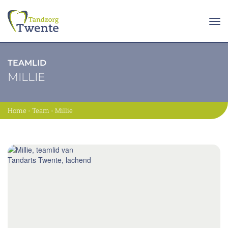
TEAMLID
MILLIE
Home
-
Team
-
Millie