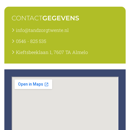
CONTACT
GEGEVENS
info@tandzorgtwente.nl
0546 - 825 535
Kieftsbeeklaan 1, 7607 TA Almelo