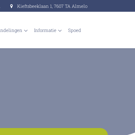
l
Kieftsbeeklaan 1, 7607 TA Almelo
andelingen
informatie
spoed