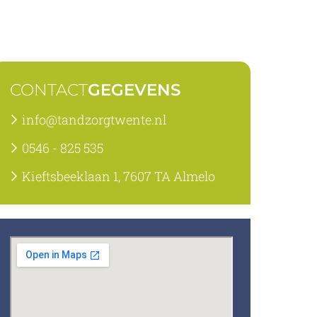
CONTACT
GEGEVENS
info@tandzorgtwente.nl
0546 - 825 535
Kieftsbeeklaan 1, 7607 TA Almelo