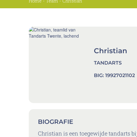
Home
-
Team
-
Christian
Christian
TANDARTS
BIG:
19927021102
BIOGRAFIE
Christian is een toegewijde tandarts b