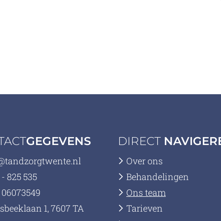
TACT
GEGEVENS
DIRECT
NAVIGER
@tandzorgtwente.nl
Over ons
 - 825 535
Behandelingen
 06073549
Ons team
tsbeeklaan 1, 7607 TA
Tarieven