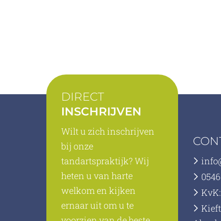
DIRECT
INSCHRIJVEN
Wilt u zich inschrijven
CON
bij onze
tandartspraktijk? Wij
info
heten u van harte
0546
welkom en kijken
KvK:
ernaar uit om u te
Kief
voorzien van de beste