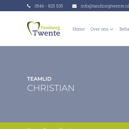
0546 - 825 535
info@tandzorgtwente.n
home
over ons
beh
TEAMLID
CHRISTIAN